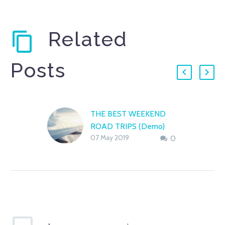
Related
Posts
THE BEST WEEKEND
ROAD TRIPS (Demo)
07 May 2019
0
Lorem ipsum dolor sit
amet, consectetur
adipisicing elit, sed do
eiusmod tempor
incididunt ut labore et
dolore magna dolor sit
ametaliqua…