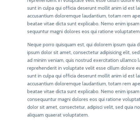
reprehenderit in voluptate velit esse cillum dolore e
sunt in culpa qui officia deserunt mollit anim id est 
accusantium doloremque laudantium, totam rem aperia
beatae vitae dicta sunt explicabo. Nemo enim ipsam v
sequuntur magni dolores eos qui ratione voluptatem 
Neque porro quisquam est, qui dolorem ipsum quia do
ipsum dolor sit amet, consectetur adipisicing elit, 
ad minim veniam, quis nostrud exercitation ullamco la
reprehenderit in voluptate velit esse cillum dolore e
sunt in culpa qui officia deserunt mollit anim id est 
accusantium doloremque laudantium, totam rem aperia
beatae vitae dicta sunt explicabo. Nemo enim ipsam v
consequuntur magni dolores eos qui ratione volupta
dolor sit amet, consectetur, adipisci velit, sed qu
aliquam quaerat voluptatem.