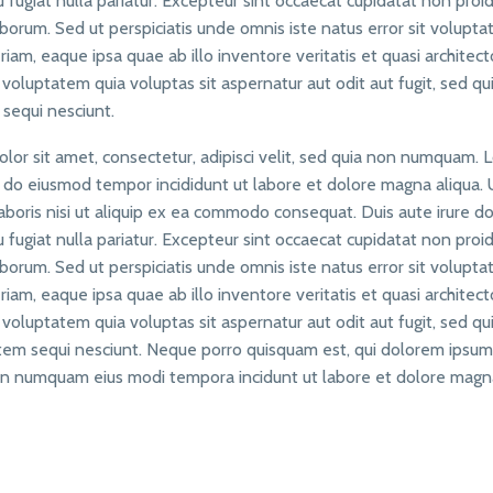
u fugiat nulla pariatur. Excepteur sint occaecat cupidatat non proi
laborum. Sed ut perspiciatis unde omnis iste natus error sit volupt
m, eaque ipsa quae ab illo inventore veritatis et quasi architect
oluptatem quia voluptas sit aspernatur aut odit aut fugit, sed qu
sequi nesciunt.
lor sit amet, consectetur, adipisci velit, sed quia non numquam.
sed do eiusmod tempor incididunt ut labore et dolore magna aliqua.
boris nisi ut aliquip ex ea commodo consequat. Duis aute irure do
u fugiat nulla pariatur. Excepteur sint occaecat cupidatat non proi
laborum. Sed ut perspiciatis unde omnis iste natus error sit volupt
m, eaque ipsa quae ab illo inventore veritatis et quasi architect
oluptatem quia voluptas sit aspernatur aut odit aut fugit, sed qu
tem sequi nesciunt. Neque porro quisquam est, qui dolorem ipsum
ia non numquam eius modi tempora incidunt ut labore et dolore mag