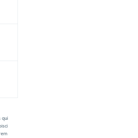
 qui
isci
orem