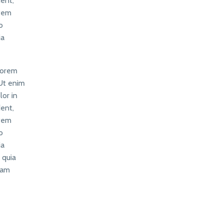
dent,
atem
o
ia
 Lorem
 Ut enim
lor in
dent,
atem
o
ia
 quia
nam