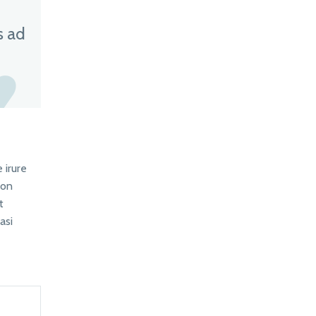
s ad

 irure
non
t
asi