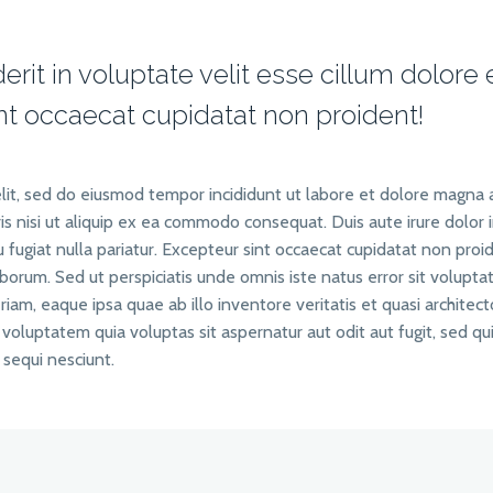
erit in voluptate velit esse cillum dolore 
sint occaecat cupidatat non proident!
elit, sed do eiusmod tempor incididunt ut labore et dolore magna a
s nisi ut aliquip ex ea commodo consequat. Duis aute irure dolor 
u fugiat nulla pariatur. Excepteur sint occaecat cupidatat non proi
laborum. Sed ut perspiciatis unde omnis iste natus error sit volupt
m, eaque ipsa quae ab illo inventore veritatis et quasi architect
oluptatem quia voluptas sit aspernatur aut odit aut fugit, sed qu
sequi nesciunt.