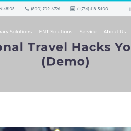
MI 48108
(800) 709-6726
+1 (734) 418-5400
nary Solutions
ENT Solutions
Service
About Us
nal Travel Hacks Y
(Demo)