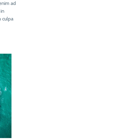
 enim ad
 in
n culpa